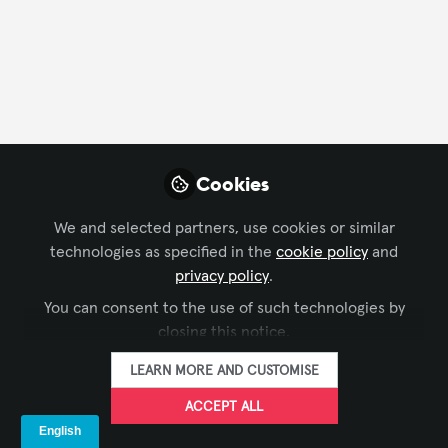
CONTACT
FOLLOW
Profile
Content
Followers
Following
1
37
28
Cookies
About Henrique Bido
We and selected partners, use cookies or similar
Sócio Proprietário da ECO SOM. Especializada no
technologies as specified in the
cookie policy
and
Desenvolvimento de Produtos e Projetos de Áudio,
privacy policy
.
Vídeo e Controle.
You can consent to the use of such technologies by
Gerente Comercial e de Projetos
closing this notice.
LEARN MORE AND CUSTOMISE
Curriculo Lattes
http://lattes.cnpq.br/8616091618971968
ACCEPT ALL
Certificado de Especialista em Tecnologia AV AVIXA