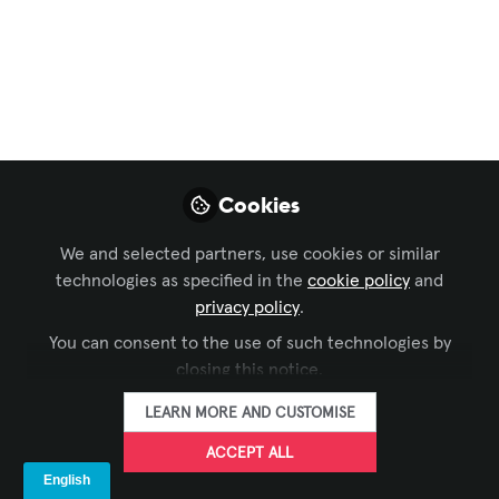
funcione
inalambrico, los
cables aun importan
Pensar en un diseño con dispositivos
Cookies
que trabajan de manera inalámbrica en
teoría nos hace la vida mas sencilla, sin
We and selected partners, use cookies or similar
embargo aun es indispensable dejar
technologies as specified in the
cookie policy
and
cableado para ciertas aplicaciones
privacy policy
.
actuales y a futuro que necesitan estar
You can consent to the use of such technologies by
conectadas de manera física, ya sea por
closing this notice.
cobre o fibra óptica
LEARN MORE AND CUSTOMISE
Jul 09, 2025
ACCEPT ALL
Antonio Vaca