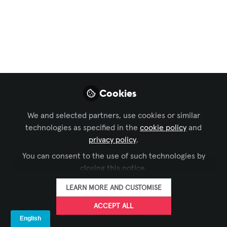
Museos: Experiencias
inclusivas
potenciadas por la
tecnología
La integración de recursos tecnológicos
Cookies
en los museos no solo enriquece la
We and selected partners, use cookies or similar
experiencia del visitante, sino que
technologies as specified in the
cookie policy
and
también acerca la historia, el arte y la
privacy policy
.
cultura a un público más diverso y
You can consent to the use of such technologies by
multigeneracional.
closing this notice.
May 09, 2024
LEARN MORE AND CUSTOMISE
Virginia Molina
Laura C Molina
and
ACCEPT ALL
2 contributors