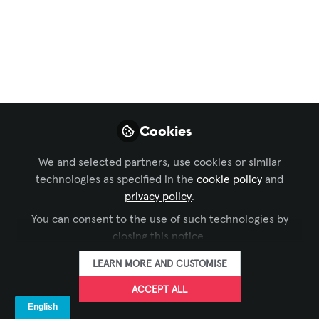
Madre Naturaleza
Apple muestra su compromiso de
alcanzar la neutralidad en carbono para
2030. Un buen ejemplo de cómo las
grandes coporaciones tienen mucho
que aportar a la Sostenibilidad.
Cookies
May 29, 2024
We and selected partners, use cookies or similar
Juan Carlos
technologies as specified in the
cookie policy
and
FOLLOW
Medina, CTS
privacy policy
.
CEO, Viewhaus
You can consent to the use of such technologies by
closing this notice.
LEARN MORE AND CUSTOMISE
ACCEPT ALL
LIKE