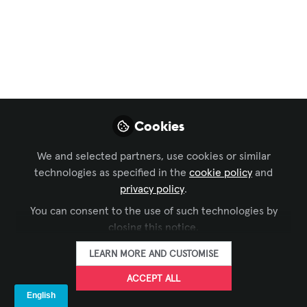
anúncios antes da
InfoComm 2026
De novas experiências a lançamentos
inovadores, veja um resumo do que está
previsto para este ano na InfoComm.
Cookies
Jun 05, 2026
We and selected partners, use cookies or similar
AVIXA Português
FOLLOW
technologies as specified in the
cookie policy
and
privacy policy
.
You can consent to the use of such technologies by
closing this notice.
LEARN MORE AND CUSTOMISE
LIKE
ACCEPT ALL