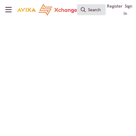
Skip to main content
AVIXA Xchange
Register
Sign
Search
Search
In
Fórum AVIXA em português
Fique por dentro: