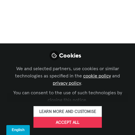
AVIXA y Caretta
Research colaboran
para ofrecer un
nuevo panorama
quinquenal de la
Cookies
industria de la
We and selected partners, use cookies or similar
integración
technologies as specified in the
cookie policy
and
privacy policy
.
audiovisual
You can consent to the use of such technologies by
closing this notice.
AVIXA y Caretta Research presentaran
el nuevo reporte Pro AV Industry
LEARN MORE AND CUSTOMISE
Outlook con una proyección basada en
ACCEPT ALL
los datos y tendencias de la industria
audiovisual.