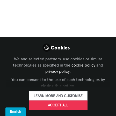
participe do
Congresso AVIXA
Virtual 2026
Se você ainda não se inscreveu, ainda
Cookies
dá tempo de participar do Congresso
AVIXA Virtual 2026, um dos principais
We and selected partners, use cookies or similar
espaços de capacitação em espanhol
technologies as specified in the
cookie policy
and
para a indústria audiovisual.
privacy policy
.
May 05, 2026
You can consent to the use of such technologies by
closing this notice.
AVIXA Português
FOLLOW
LEARN MORE AND CUSTOMISE
ACCEPT ALL