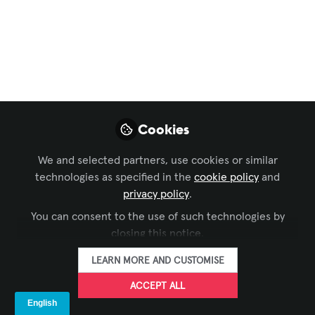
Organizacional de
CALA CSS
Raúl Valenziano se retira después de
una carrera de más de 27 años en la
empresa, y damos una calurosa
Cookies
bienvenida a Araceli Aguilar como
nuestra nueva Vicepresidenta y Gerente
We and selected partners, use cookies or similar
General de CALA.
technologies as specified in the
cookie policy
and
privacy policy
.
Apr 09, 2024
You can consent to the use of such technologies by
closing this notice.
Wesco Anixter
FOLLOW
LEARN MORE AND CUSTOMISE
ACCEPT ALL