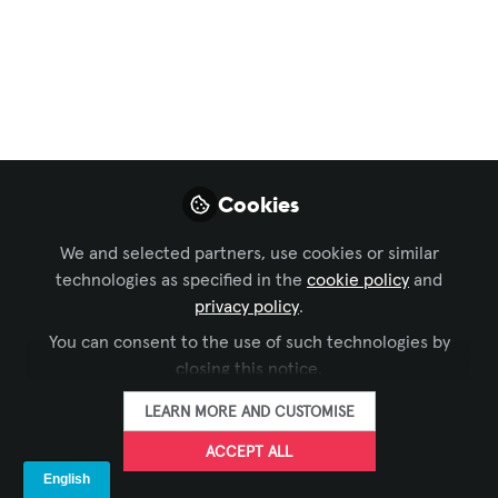
¿Qué pasa en los
primeros 30
segundos con un
visitante?
Cookies
Mira algunos pasos importantes para
dejar una buena impresión a los
We and selected partners, use cookies or similar
visitantes.
technologies as specified in the
cookie policy
and
privacy policy
.
Jun 01, 2026
You can consent to the use of such technologies by
InfoComm
closing this notice.
FOLLOW
América Latina
LEARN MORE AND CUSTOMISE
ACCEPT ALL