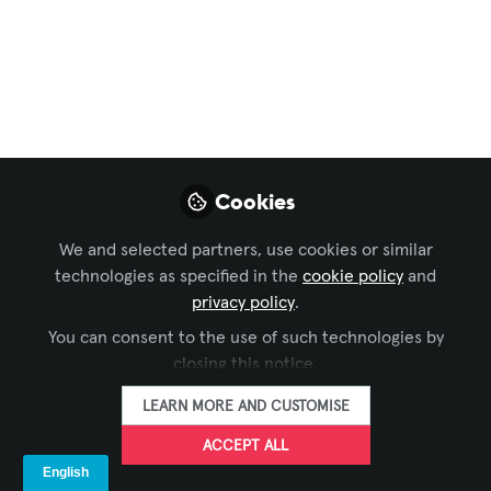
da Shure!
Jan 15, 2024
Dealer
FOLLOW
Cookies
We and selected partners, use cookies or similar
technologies as specified in the
cookie policy
and
privacy policy
.
LIKE
You can consent to the use of such technologies by
closing this notice.
O MXA902 da Shure combina um microfone
LEARN MORE AND CUSTOMISE
avançado e um alto-falante de ampla dispersão
ACCEPT ALL
em uma única unidade, proporcionando áudio